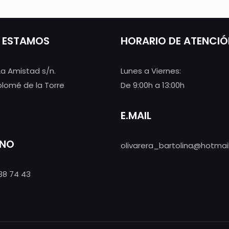
 ESTAMOS
HORARIO DE ATENCI
La Amistad s/n.
Lunes a Viernes:
olomé de la Torre
De 9:00h a 13:00h
E.MAIL
ONO
olivarera_bartolina@hotmai
38 74 43