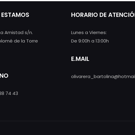
 ESTAMOS
HORARIO DE ATENCI
La Amistad s/n.
Lunes a Viernes:
olomé de la Torre
De 9:00h a 13:00h
E.MAIL
ONO
olivarera_bartolina@hotmai
38 74 43