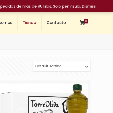
pedidos de más de 90 kilos. Solo península.
Dismiss
0
 somos
Tienda
Contacto