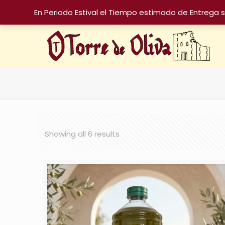
En Periodo Estival el Tiempo estimado de Entrega 
Showing all 6 results