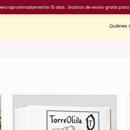
sera aproximadamente 10 dias . Gastos de envío gratis para 
Quiénes