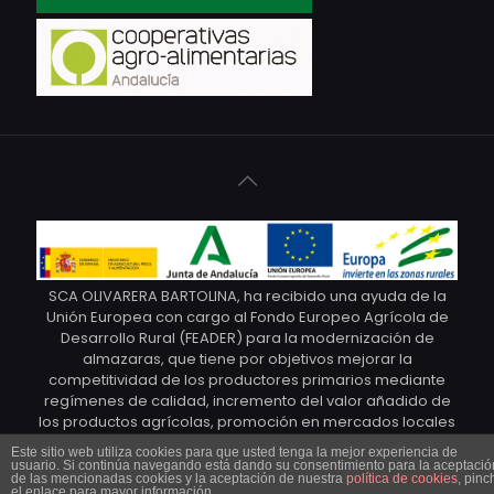
SCA OLIVARERA BARTOLINA, ha recibido una ayuda de la
Unión Europea con cargo al Fondo Europeo Agrícola de
Desarrollo Rural (FEADER) para la modernización de
almazaras, que tiene por objetivos mejorar la
competitividad de los productores primarios mediante
regímenes de calidad, incremento del valor añadido de
los productos agrícolas, promoción en mercados locales
y agrupaciones y organizaciones de productores y
Este sitio web utiliza cookies para que usted tenga la mejor experiencia de
organizaciones profesionales. © Cooperativa Olivarera
usuario. Si continúa navegando está dando su consentimiento para la aceptació
de las mencionadas cookies y la aceptación de nuestra
política de cookies
, pinc
Bartolina. Marca Torre de Oliva. 2021
el enlace para mayor información.