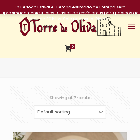
En Periodo Estival el Tiempo estimado de Entrega sera
aproximadamente 10 dias . Gastos de envío gratis para pedidos de
más de 90 kilos. Solo península.
Dismiss
0
Showing all 7 results