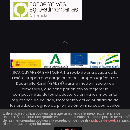
SCA OLIVARERA BARTOLINA, ha recibido una ayuda de la
Unión Europea con cargo al Fondo Europeo Agrícola de
Desarrollo Rural (FEADER) para la modernización de
almazaras, que tiene por objetivos mejorar la
competitividad de los productores primarios mediante
regímenes de calidad, incremento del valor añadido de
los productos agrícolas, promoción en mercados locales
y agrupaciones y organizaciones de productores y
Este sitio web utiliza cookies para que usted tenga la mejor experiencia de
organizaciones profesionales. © Cooperativa Olivarera
usuario. Si continúa navegando está dando su consentimiento para la aceptació
de las mencionadas cookies y la aceptación de nuestra
política de cookies
, pinc
Bartolina. Marca Torre de Oliva. 2021
el enlace para mayor información.
ACEPTAR