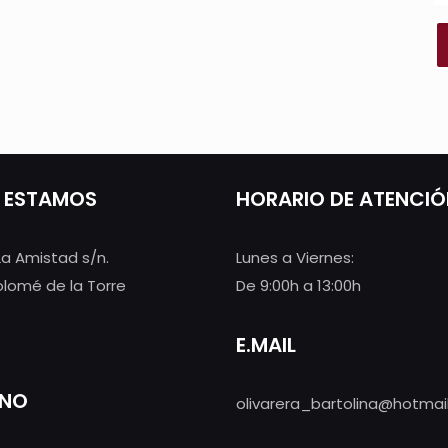
 ESTAMOS
HORARIO DE ATENCI
La Amistad s/n.
Lunes a Viernes:
olomé de la Torre
De 9:00h a 13:00h
E.MAIL
ONO
olivarera_bartolina@hotmai