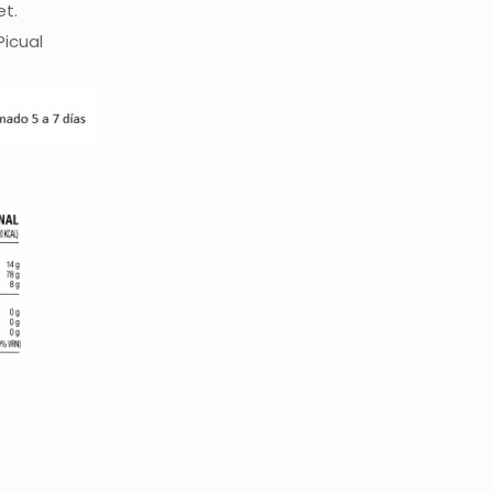
et.
Picual