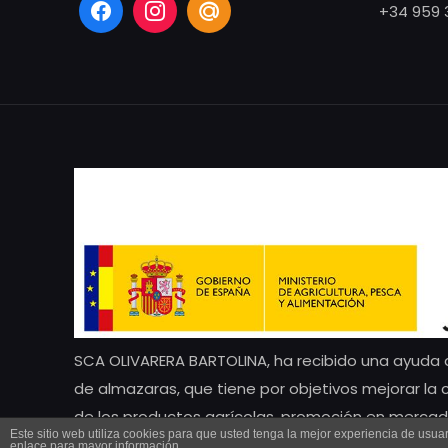
+34 959 
SCA OLIVARERA BARTOLINA, ha recibido una ayuda d
de almazaras, que tiene por objetivos mejorar la
de los productos agrícolas, promoción en mercad
Este sitio web utiliza cookies para que usted tenga la mejor experiencia de us
Olivarera Bartolina. Marca Torre de Oliva. 2021
enlace para mayor información.