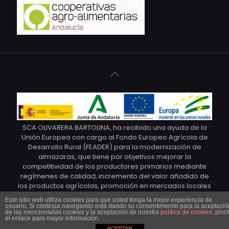
SCA OLIVARERA BARTOLINA, ha recibido una ayuda de la
Unión Europea con cargo al Fondo Europeo Agrícola de
Desarrollo Rural (FEADER) para la modernización de
almazaras, que tiene por objetivos mejorar la
competitividad de los productores primarios mediante
regímenes de calidad, incremento del valor añadido de
los productos agrícolas, promoción en mercados locales
y agrupaciones y organizaciones de productores y
Este sitio web utiliza cookies para que usted tenga la mejor experiencia de
organizaciones profesionales. © Cooperativa Olivarera
usuario. Si continúa navegando está dando su consentimiento para la aceptació
de las mencionadas cookies y la aceptación de nuestra
política de cookies
, pinc
Bartolina. Marca Torre de Oliva. 2021
el enlace para mayor información.
ACEPTAR