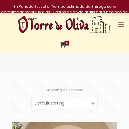
En Periodo Estival el Tiempo estimado de Entrega sera
aproximadamente 10 dias . Gastos de envío gratis para pedidos de
más de 90 kilos. Solo península.
Dismiss
0
Showing all 7 results