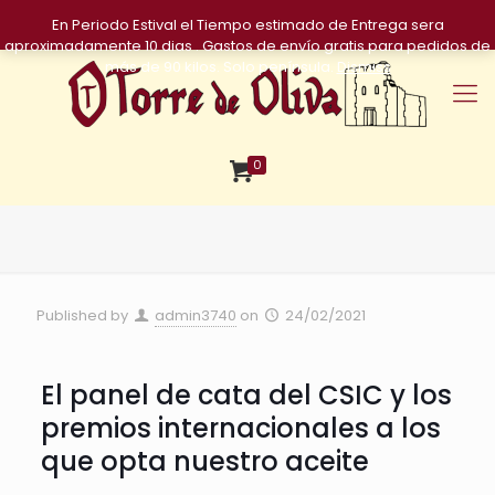
En Periodo Estival el Tiempo estimado de Entrega sera
aproximadamente 10 dias . Gastos de envío gratis para pedidos de
más de 90 kilos. Solo península.
Dismiss
0
Published by
admin3740
on
24/02/2021
El panel de cata del CSIC y los
premios internacionales a los
que opta nuestro aceite